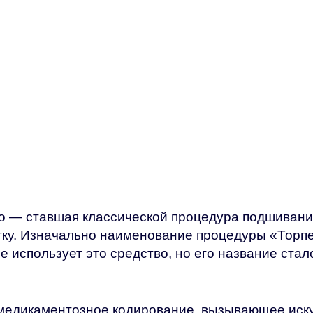
о — ставшая классической процедура подшивания
ку. Изначально наименование процедуры «Торпе
е использует это средство, но его название ст
 медикаментозное кодирование, вызывающее иск