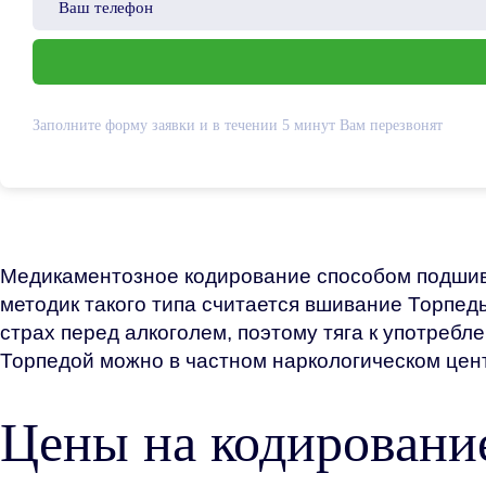
Заполните форму заявки и в течении 5 минут Вам перезвонят
Медикаментозное кодирование способом подшив
методик такого типа считается вшивание Торпе
страх перед алкоголем, поэтому тяга к употребл
Торпедой можно в частном наркологическом цен
Цены на кодировани