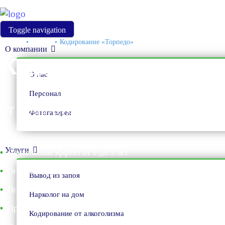
Toggle navigation
Главная
Услуги
Кодирование «Торпедо»
О компании
Кодирование «Торпе
О нас
Персонал
от 5000 рублей
Фотогалерея
Услуги
Длительный эффект от 1 до 5 лет
Опытные врачи со стажем от 10 лет
Вывод из запоя
Полная анонимность
Нарколог на дом
Профессиональный подход
Кодирование от алкоголизма