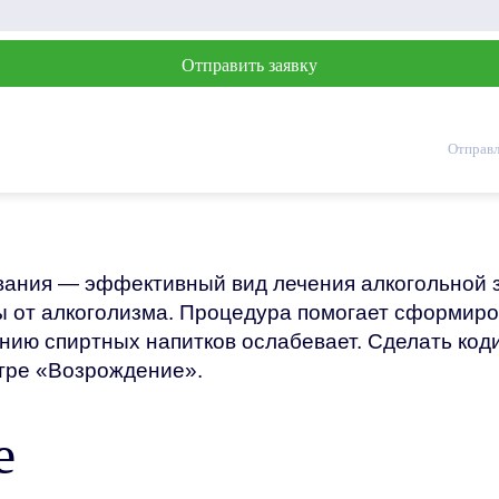
Отправл
ания — эффективный вид лечения алкогольной з
ды от алкоголизма. Процедура помогает сформи
ению спиртных напитков ослабевает. Сделать код
тре «Возрождение».
е