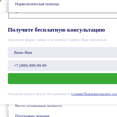
Сертифицированные препараты
Наркологическая помощь
Лечение алкоголизма
Лечение наркомании
Получите бесплатную консультацию
Наркологический стационар
Заполните форму заявки и в течении 5 минут Вам перезвонят
Реабилитация алкоголиков
Реабилитация наркозависимых
Лечение игромании
Клиентам
Отправляя данную форму, Вы принимаете
условия Пользовательского со
Условия поступления
Часто задаваемые вопросы
Программа лечения