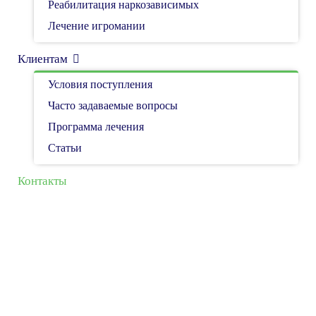
Реабилитация наркозависимых
Реабилитация наркозависимых
Лечение игромании
Лечение игромании
Клиентам
Клиентам
Время работы
пн-вс круглосуточно
Условия поступления
Условия поступления
Часто задаваемые вопросы
Часто задаваемые вопросы
Программа лечения
Программа лечения
е-mail
Статьи
Статьи
info@nezavisimost66.ru
Контакты
Контакты