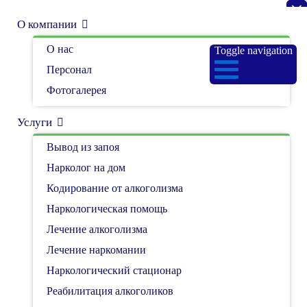
×
×
×
О компании
О компании
О нас
О нас
Круглосуточно. Анонимно.
Toggle navigation
8 (343) 379-46-04
Персонал
Персонал
Главная
Контакты
Фотогалерея
Фотогалерея
Контакты
Услуги
Услуги
Вывод из запоя
Вывод из запоя
Нарколог на дом
Нарколог на дом
Кодирование от алкоголизма
Кодирование от алкоголизма
Круглосуточный телефон
Наркологическая помощь
Наркологическая помощь
8 (983) 379-46-04
Лечение алкоголизма
Лечение алкоголизма
Лечение наркомании
Лечение наркомании
Наркологический стационар
Наркологический стационар
Адрес центра
Реабилитация алкоголиков
Реабилитация алкоголиков
г. Екатеринбург
ул. Турбинная, 7, офис 229