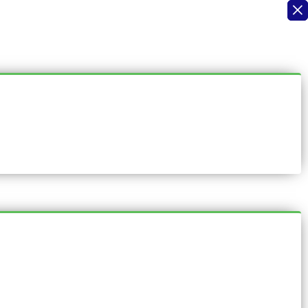
×
×
×