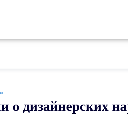
ах
и о дизайнерских н