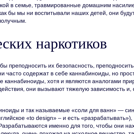
ой в семье, травмированные домашним насилием
как бы мы ни воспитывали наших детей, они буду
ополучным.
еских наркотиков
бы преподносить их безопасность, преподносить
ни часто содержат в себе каннабиноиды, но прос
е каннабиноиды, хотя и являются аналогами при
действия, они вызывают тяжелую зависимость и, 
биноиды и так называемые «соли для ванн» — си
глийское «to design» – и есть «разрабатывать»),
азрабатываются именно для того, чтобы они нах
лекула, очень похожая на исходное вещество, т