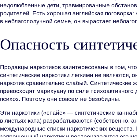
недолюбленные дети, травмированные обстановк
родителей. Есть хорошая английская поговорка: 
в неблагополучной семье, он вырастает неблаг
Опасность синтетич
Продавцы наркотиков заинтересованы в том, что
синтетические наркотики легкими не являются, о
наркотик сравнительно слабый. Синтетические ж
превосходят марихуану по силе психоактивного 
психоз. Поэтому они совсем не безобидны.
Эти наркотики («спайс» — синтетические канна
в листьях ката) разрабатываются (собственно, ан
международные списки наркотических веществ. Р
запрещенный наркотик и воспроизводится его мо